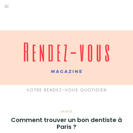
Aller
au
CUISINE
contenu
MAISON
FORMATION
IMMOBILIER
SANTÉ
VOYAGE
VOTRE RENDEZ-VOUS QUOTIDIEN
ACTUALITÉ
SANTÉ
Comment trouver un bon dentiste à
ENTREPRISE
Paris ?